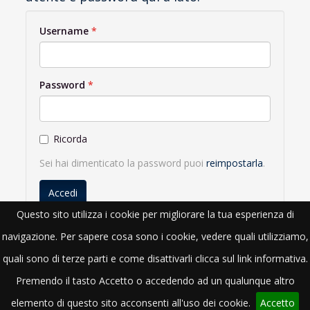
Username
Password
Ricorda
Sei hai dimenticato la password puoi
reimpostarla
.
Accedi
Questo sito utilizza i cookie per migliorare la tua esperienza di
navigazione. Per sapere cosa sono i cookie, vedere quali utilizziamo,
quali sono di terze parti e come disattivarli clicca sul link informativa.
Premendo il tasto Accetto o accedendo ad un qualunque altro
elemento di questo sito acconsenti all'uso dei cookie.
Accetto
METICA S.R.L.